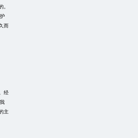
的。
维护
久而
。经
我
的主