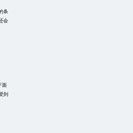
的条
还会
下面
受到